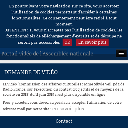
En poursuivant votre navigation sur ce site, vous acceptez
Aller au contenu
l’utilisation de cookies permettant d'accéder à certaines
fonctionnalités. Ce consentement peut être retiré à tout
moment.
ATTENTION : si vous n’acceptez pas l’utilisation de cookies, les
fonctionnalités de téléchargement d’extraits et de découpe ne
OK
En savoir plus
seront pas accessibles
Portail vidéo de l'Assemblée nationale
ACCUEIL
DEMANDE DE VIDÉO
EN DIRECT
La vidéo "Commission des affaires culturelles : Mme Sibyle Veil, pdg de
À LA DEMANDE
Radio France, sur l’exécution du contrat d’objectifs et de moyens de la
société en 2018" du 11 juin 2019 n'est plus disponible en ligne.
RECHERCHE
Pour y accéder, vous devez au préalable accepter l'utilisation de votre
en savoir plus
adresse mail par notre site :
.
AIDE À LA DÉCOUPE
DE VIDÉOS
Contact