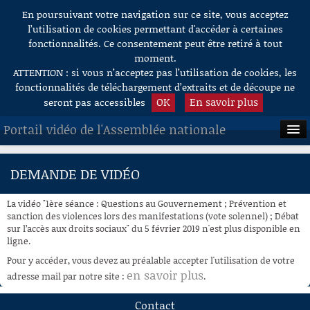
En poursuivant votre navigation sur ce site, vous acceptez
Aller au contenu
l’utilisation de cookies permettant d'accéder à certaines
fonctionnalités. Ce consentement peut être retiré à tout
moment.
ATTENTION : si vous n’acceptez pas l’utilisation de cookies, les
fonctionnalités de téléchargement d’extraits et de découpe ne
OK
En savoir plus
seront pas accessibles
Portail vidéo de l'Assemblée nationale
ACCUEIL
DEMANDE DE VIDÉO
EN DIRECT
La vidéo "1ère séance : Questions au Gouvernement ; Prévention et
À LA DEMANDE
sanction des violences lors des manifestations (vote solennel) ; Débat
sur l’accès aux droits sociaux" du 5 février 2019 n'est plus disponible en
ligne.
RECHERCHE
Pour y accéder, vous devez au préalable accepter l'utilisation de votre
AIDE À LA DÉCOUPE
en savoir plus
adresse mail par notre site :
.
DE VIDÉOS
Contact