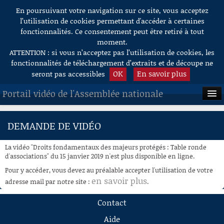
En poursuivant votre navigation sur ce site, vous acceptez
Aller au contenu
l’utilisation de cookies permettant d'accéder à certaines
fonctionnalités. Ce consentement peut être retiré à tout
moment.
ATTENTION : si vous n’acceptez pas l’utilisation de cookies, les
fonctionnalités de téléchargement d’extraits et de découpe ne
OK
En savoir plus
seront pas accessibles
Portail vidéo de l'Assemblée nationale
ACCUEIL
DEMANDE DE VIDÉO
EN DIRECT
La vidéo "Droits fondamentaux des majeurs protégés : Table ronde
À LA DEMANDE
d'associations" du 15 janvier 2019 n'est plus disponible en ligne.
Pour y accéder, vous devez au préalable accepter l'utilisation de votre
RECHERCHE
en savoir plus
adresse mail par notre site :
.
AIDE À LA DÉCOUPE
Contact
DE VIDÉOS
Aide