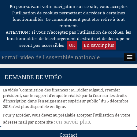
En poursuivant votre navigation sur ce site, vous acceptez
Aller au contenu
l’utilisation de cookies permettant d'accéder à certaines
fonctionnalités. Ce consentement peut être retiré à tout
moment.
ATTENTION : si vous n’acceptez pas l’utilisation de cookies, les
fonctionnalités de téléchargement d’extraits et de découpe ne
OK
En savoir plus
seront pas accessibles
Portail vidéo de l'Assemblée nationale
ACCUEIL
DEMANDE DE VIDÉO
EN DIRECT
La vidéo "Commission des finances : M. Didier Migaud, Premier
À LA DEMANDE
président, sur le rapport d’enquête réalisé par la Cour sur les droits
d’inscription dans l’enseignement supérieur public " du 5 décembre
2018 n'est plus disponible en ligne.
RECHERCHE
Pour y accéder, vous devez au préalable accepter l'utilisation de votre
AIDE À LA DÉCOUPE
en savoir plus
adresse mail par notre site :
.
DE VIDÉOS
Contact