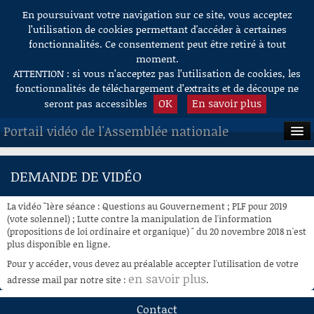
En poursuivant votre navigation sur ce site, vous acceptez
Aller au contenu
l’utilisation de cookies permettant d'accéder à certaines
fonctionnalités. Ce consentement peut être retiré à tout
moment.
ATTENTION : si vous n’acceptez pas l’utilisation de cookies, les
fonctionnalités de téléchargement d’extraits et de découpe ne
OK
En savoir plus
seront pas accessibles
Portail vidéo de l'Assemblée nationale
ACCUEIL
DEMANDE DE VIDÉO
EN DIRECT
La vidéo "1ère séance : Questions au Gouvernement ; PLF pour 2019
À LA DEMANDE
(vote solennel) ; Lutte contre la manipulation de l'information
(propositions de loi ordinaire et organique) " du 20 novembre 2018 n'est
plus disponible en ligne.
RECHERCHE
Pour y accéder, vous devez au préalable accepter l'utilisation de votre
AIDE À LA DÉCOUPE
en savoir plus
adresse mail par notre site :
.
DE VIDÉOS
Contact