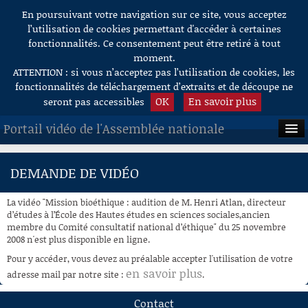
En poursuivant votre navigation sur ce site, vous acceptez
Aller au contenu
l’utilisation de cookies permettant d'accéder à certaines
fonctionnalités. Ce consentement peut être retiré à tout
moment.
ATTENTION : si vous n’acceptez pas l’utilisation de cookies, les
fonctionnalités de téléchargement d’extraits et de découpe ne
OK
En savoir plus
seront pas accessibles
Portail vidéo de l'Assemblée nationale
ACCUEIL
DEMANDE DE VIDÉO
EN DIRECT
La vidéo "Mission bioéthique : audition de M. Henri Atlan, directeur
À LA DEMANDE
d’études à l’École des Hautes études en sciences sociales,ancien
membre du Comité consultatif national d’éthique" du 25 novembre
2008 n'est plus disponible en ligne.
RECHERCHE
Pour y accéder, vous devez au préalable accepter l'utilisation de votre
AIDE À LA DÉCOUPE
en savoir plus
adresse mail par notre site :
.
DE VIDÉOS
Contact