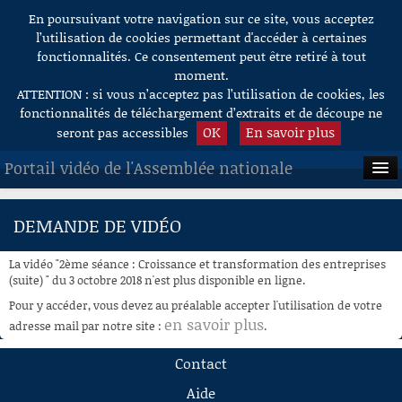
En poursuivant votre navigation sur ce site, vous acceptez
Aller au contenu
l’utilisation de cookies permettant d'accéder à certaines
fonctionnalités. Ce consentement peut être retiré à tout
moment.
ATTENTION : si vous n’acceptez pas l’utilisation de cookies, les
fonctionnalités de téléchargement d’extraits et de découpe ne
OK
En savoir plus
seront pas accessibles
Portail vidéo de l'Assemblée nationale
ACCUEIL
DEMANDE DE VIDÉO
EN DIRECT
La vidéo "2ème séance : Croissance et transformation des entreprises
À LA DEMANDE
(suite) " du 3 octobre 2018 n'est plus disponible en ligne.
Pour y accéder, vous devez au préalable accepter l'utilisation de votre
RECHERCHE
en savoir plus
adresse mail par notre site :
.
AIDE À LA DÉCOUPE
Contact
DE VIDÉOS
Aide