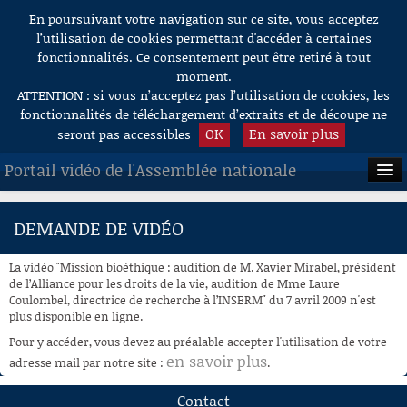
En poursuivant votre navigation sur ce site, vous acceptez
Aller au contenu
l’utilisation de cookies permettant d'accéder à certaines
fonctionnalités. Ce consentement peut être retiré à tout
moment.
ATTENTION : si vous n’acceptez pas l’utilisation de cookies, les
fonctionnalités de téléchargement d’extraits et de découpe ne
OK
En savoir plus
seront pas accessibles
Portail vidéo de l'Assemblée nationale
ACCUEIL
DEMANDE DE VIDÉO
EN DIRECT
La vidéo "Mission bioéthique : audition de M. Xavier Mirabel, président
À LA DEMANDE
de l’Alliance pour les droits de la vie, audition de Mme Laure
Coulombel, directrice de recherche à l’INSERM" du 7 avril 2009 n'est
plus disponible en ligne.
RECHERCHE
Pour y accéder, vous devez au préalable accepter l'utilisation de votre
AIDE À LA DÉCOUPE
en savoir plus
adresse mail par notre site :
.
DE VIDÉOS
Contact