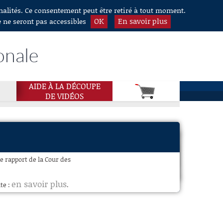
nnalités. Ce consentement peut être retiré à tout moment.
OK
En savoir plus
e ne seront pas accessibles
onale
AIDE À LA DÉCOUPE
DE VIDÉOS
le rapport de la Cour des
en savoir plus
te :
.