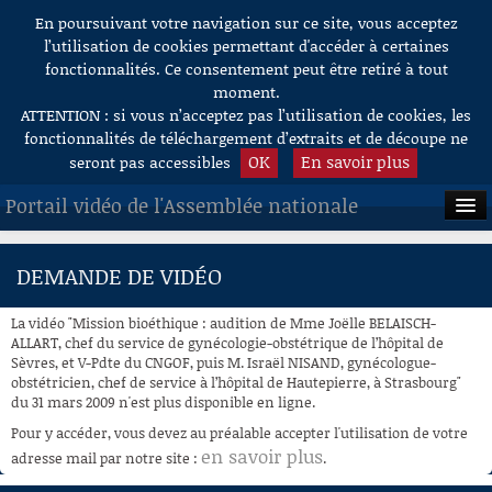
En poursuivant votre navigation sur ce site, vous acceptez
Aller au contenu
l’utilisation de cookies permettant d'accéder à certaines
fonctionnalités. Ce consentement peut être retiré à tout
moment.
ATTENTION : si vous n’acceptez pas l’utilisation de cookies, les
fonctionnalités de téléchargement d’extraits et de découpe ne
OK
En savoir plus
seront pas accessibles
Portail vidéo de l'Assemblée nationale
ACCUEIL
DEMANDE DE VIDÉO
EN DIRECT
La vidéo "Mission bioéthique : audition de Mme Joëlle BELAISCH-
À LA DEMANDE
ALLART, chef du service de gynécologie-obstétrique de l’hôpital de
Sèvres, et V-Pdte du CNGOF, puis M. Israël NISAND, gynécologue-
obstétricien, chef de service à l’hôpital de Hautepierre, à Strasbourg"
RECHERCHE
du 31 mars 2009 n'est plus disponible en ligne.
AIDE À LA DÉCOUPE
Pour y accéder, vous devez au préalable accepter l'utilisation de votre
DE VIDÉOS
en savoir plus
adresse mail par notre site :
.