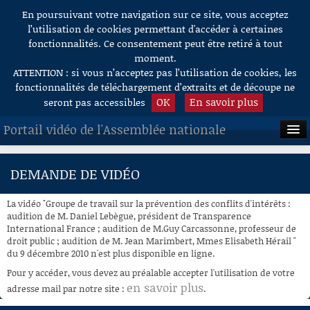
En poursuivant votre navigation sur ce site, vous acceptez
Aller au contenu
l’utilisation de cookies permettant d'accéder à certaines
fonctionnalités. Ce consentement peut être retiré à tout
moment.
ATTENTION : si vous n’acceptez pas l’utilisation de cookies, les
fonctionnalités de téléchargement d’extraits et de découpe ne
OK
En savoir plus
seront pas accessibles
Portail vidéo de l'Assemblée nationale
ACCUEIL
DEMANDE DE VIDÉO
EN DIRECT
La vidéo "Groupe de travail sur la prévention des conflits d'intérêts :
À LA DEMANDE
audition de M. Daniel Lebègue, président de Transparence
International France ; audition de M.Guy Carcassonne, professeur de
droit public ; audition de M. Jean Marimbert, Mmes Elisabeth Hérail "
RECHERCHE
du 9 décembre 2010 n'est plus disponible en ligne.
AIDE À LA DÉCOUPE
Pour y accéder, vous devez au préalable accepter l'utilisation de votre
DE VIDÉOS
en savoir plus
adresse mail par notre site :
.