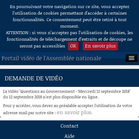
En poursuivant votre navigation sur ce site, vous acceptez
Aller au contenu
l’utilisation de cookies permettant d'accéder à certaines
fonctionnalités. Ce consentement peut être retiré à tout
moment.
ATTENTION : si vous n’acceptez pas l’utilisation de cookies, les
fonctionnalités de téléchargement d’extraits et de découpe ne
OK
En savoir plus
seront pas accessibles
Portail vidéo de l'Assemblée nationale
ACCUEIL
DEMANDE DE VIDÉO
EN DIRECT
La vidéo "Questions au Gouvernement - Mercredi 12 septembre 2018"
À LA DEMANDE
du 12 septembre 2018 n'est plus disponible en ligne.
Pour y accéder, vous devez au préalable accepter l'utilisation de votre
RECHERCHE
en savoir plus
adresse mail par notre site :
.
AIDE À LA DÉCOUPE
Contact
DE VIDÉOS
Aide