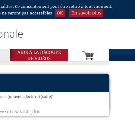
nnalités. Ce consentement peut être retiré à tout moment.
OK
En savoir plus
e ne seront pas accessibles
onale
AIDE À LA DÉCOUPE
DE VIDÉOS
sie (nouvelle lecture) (suite)"
en savoir plus
te :
.