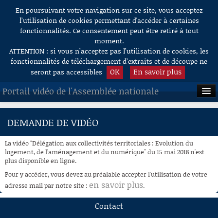
En poursuivant votre navigation sur ce site, vous acceptez
Aller au contenu
l’utilisation de cookies permettant d'accéder à certaines
fonctionnalités. Ce consentement peut être retiré à tout
moment.
ATTENTION : si vous n’acceptez pas l’utilisation de cookies, les
fonctionnalités de téléchargement d’extraits et de découpe ne
OK
En savoir plus
seront pas accessibles
Portail vidéo de l'Assemblée nationale
ACCUEIL
DEMANDE DE VIDÉO
EN DIRECT
La vidéo "Délégation aux collectivités territoriales : Evolution du
À LA DEMANDE
logement, de l’aménagement et du numérique" du 15 mai 2018 n'est
plus disponible en ligne.
RECHERCHE
Pour y accéder, vous devez au préalable accepter l'utilisation de votre
en savoir plus
adresse mail par notre site :
.
AIDE À LA DÉCOUPE
DE VIDÉOS
Contact