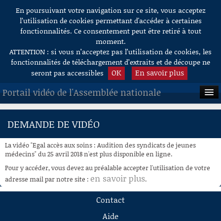
En poursuivant votre navigation sur ce site, vous acceptez
Aller au contenu
l’utilisation de cookies permettant d'accéder à certaines
fonctionnalités. Ce consentement peut être retiré à tout
moment.
ATTENTION : si vous n’acceptez pas l’utilisation de cookies, les
fonctionnalités de téléchargement d’extraits et de découpe ne
OK
En savoir plus
seront pas accessibles
Portail vidéo de l'Assemblée nationale
ACCUEIL
DEMANDE DE VIDÉO
EN DIRECT
La vidéo "Egal accès aux soins : Audition des syndicats de jeunes
À LA DEMANDE
médecins" du 25 avril 2018 n'est plus disponible en ligne.
Pour y accéder, vous devez au préalable accepter l'utilisation de votre
RECHERCHE
en savoir plus
adresse mail par notre site :
.
AIDE À LA DÉCOUPE
Contact
DE VIDÉOS
Aide