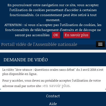
En poursuivant votre navigation sur ce site, vous acceptez
Aller au contenu
l’utilisation de cookies permettant d'accéder à certaines
fonctionnalités. Ce consentement peut être retiré à tout
moment.
ATTENTION : si vous n’acceptez pas l’utilisation de cookies, les
fonctionnalités de téléchargement d’extraits et de découpe ne
OK
En savoir plus
seront pas accessibles
Portail vidéo de l'Assemblée nationale
ACCUEIL
DEMANDE DE VIDÉO
EN DIRECT
La vidéo "1ère séance : Questions orales sans débat" du 3 avril 2018 n'est
À LA DEMANDE
plus disponible en ligne.
Pour y accéder, vous devez au préalable accepter l'utilisation de votre
RECHERCHE
en savoir plus
adresse mail par notre site :
.
AIDE À LA DÉCOUPE
Contact
DE VIDÉOS
Aide