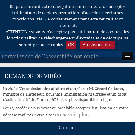
En poursuivant votre navigation sur ce site, vous acceptez
Aller au contenu
l’utilisation de cookies permettant d'accéder à certaines
fonctionnalités. Ce consentement peut être retiré à tout
moment.
ATTENTION : si vous n’acceptez pas l’utilisation de cookies, les
fonctionnalités de téléchargement d’extraits et de découpe ne
OK
En savoir plus
seront pas accessibles
Portail vidéo de l'Assemblée nationale
ACCUEIL
DEMANDE DE VIDÉO
EN DIRECT
La vidéo "Commission des affaires étrangères : M. Gérard Collomb,
À LA DEMANDE
ministre de l'Intérieur, pour une immigration maîtrisée et un droit
d’asile effectif" du 21 mars 2018 n'est plus disponible en ligne.
RECHERCHE
Pour y accéder, vous devez au préalable accepter l'utilisation de votre
en savoir plus
adresse mail par notre site :
.
AIDE À LA DÉCOUPE
DE VIDÉOS
Contact