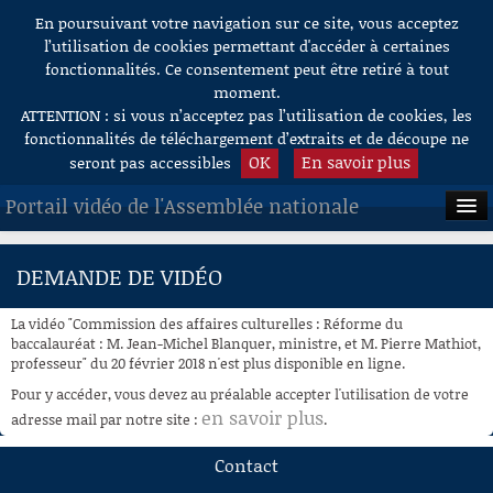
En poursuivant votre navigation sur ce site, vous acceptez
Aller au contenu
l’utilisation de cookies permettant d'accéder à certaines
fonctionnalités. Ce consentement peut être retiré à tout
moment.
ATTENTION : si vous n’acceptez pas l’utilisation de cookies, les
fonctionnalités de téléchargement d’extraits et de découpe ne
OK
En savoir plus
seront pas accessibles
Portail vidéo de l'Assemblée nationale
ACCUEIL
DEMANDE DE VIDÉO
EN DIRECT
La vidéo "Commission des affaires culturelles : Réforme du
À LA DEMANDE
baccalauréat : M. Jean-Michel Blanquer, ministre, et M. Pierre Mathiot,
professeur" du 20 février 2018 n'est plus disponible en ligne.
RECHERCHE
Pour y accéder, vous devez au préalable accepter l'utilisation de votre
en savoir plus
adresse mail par notre site :
.
AIDE À LA DÉCOUPE
DE VIDÉOS
Contact