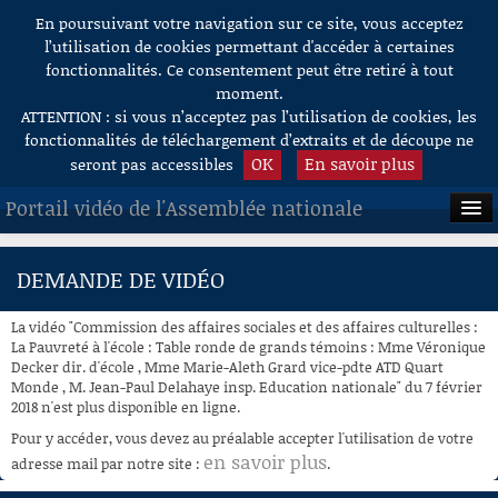
En poursuivant votre navigation sur ce site, vous acceptez
Aller au contenu
l’utilisation de cookies permettant d'accéder à certaines
fonctionnalités. Ce consentement peut être retiré à tout
moment.
ATTENTION : si vous n’acceptez pas l’utilisation de cookies, les
fonctionnalités de téléchargement d’extraits et de découpe ne
OK
En savoir plus
seront pas accessibles
Portail vidéo de l'Assemblée nationale
ACCUEIL
DEMANDE DE VIDÉO
EN DIRECT
La vidéo "Commission des affaires sociales et des affaires culturelles :
À LA DEMANDE
La Pauvreté à l'école : Table ronde de grands témoins : Mme Véronique
Decker dir. d'école , Mme Marie-Aleth Grard vice-pdte ATD Quart
Monde , M. Jean-Paul Delahaye insp. Education nationale" du 7 février
RECHERCHE
2018 n'est plus disponible en ligne.
AIDE À LA DÉCOUPE
Pour y accéder, vous devez au préalable accepter l'utilisation de votre
DE VIDÉOS
en savoir plus
adresse mail par notre site :
.