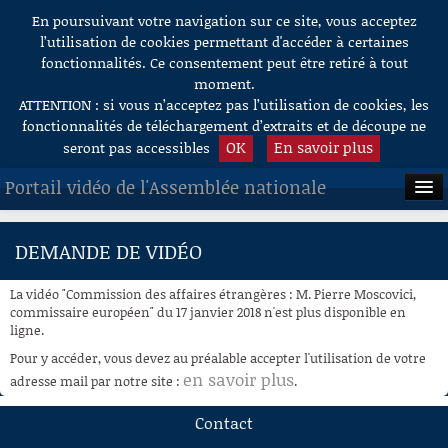
En poursuivant votre navigation sur ce site, vous acceptez
Aller au contenu
l’utilisation de cookies permettant d'accéder à certaines
fonctionnalités. Ce consentement peut être retiré à tout
moment.
ATTENTION : si vous n’acceptez pas l’utilisation de cookies, les
fonctionnalités de téléchargement d’extraits et de découpe ne
OK
En savoir plus
seront pas accessibles
Portail vidéo de l'Assemblée nationale
ACCUEIL
DEMANDE DE VIDÉO
EN DIRECT
La vidéo "Commission des affaires étrangères : M. Pierre Moscovici,
À LA DEMANDE
commissaire européen" du 17 janvier 2018 n'est plus disponible en
ligne.
RECHERCHE
Pour y accéder, vous devez au préalable accepter l'utilisation de votre
en savoir plus
adresse mail par notre site :
.
AIDE À LA DÉCOUPE
DE VIDÉOS
Contact