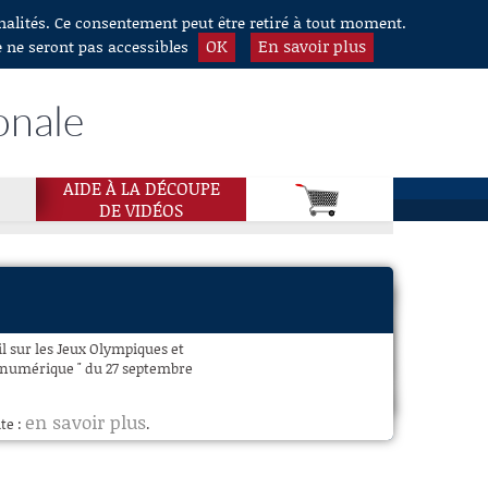
nnalités. Ce consentement peut être retiré à tout moment.
OK
En savoir plus
e ne seront pas accessibles
onale
AIDE À LA DÉCOUPE
DE VIDÉOS
l sur les Jeux Olympiques et
u numérique " du 27 septembre
en savoir plus
te :
.