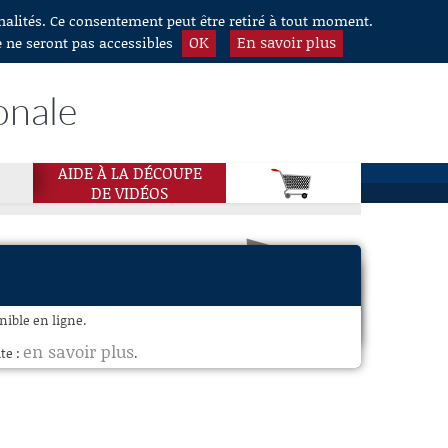
nnalités. Ce consentement peut être retiré à tout moment.
OK
En savoir plus
e ne seront pas accessibles
onale
AIDE À LA DÉCOUPE
DE VIDÉOS
nible en ligne.
en savoir plus
te :
.