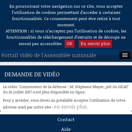
En poursuivant votre navigation sur ce site, vous acceptez
Aller au contenu
l’utilisation de cookies permettant d'accéder à certaines
fonctionnalités. Ce consentement peut être retiré à tout
moment.
ATTENTION : si vous n’acceptez pas l’utilisation de cookies, les
fonctionnalités de téléchargement d’extraits et de découpe ne
OK
En savoir plus
seront pas accessibles
Portail vidéo de l'Assemblée nationale
ACCUEIL
DEMANDE DE VIDÉO
EN DIRECT
La vidéo "Commission de la défense : M. Stéphane Mayer, pdt du GICAT"
À LA DEMANDE
du 26 juillet 2017 n'est plus disponible en ligne.
Pour y accéder, vous devez au préalable accepter l'utilisation de votre
RECHERCHE
en savoir plus
adresse mail par notre site :
.
AIDE À LA DÉCOUPE
Contact
DE VIDÉOS
Aide