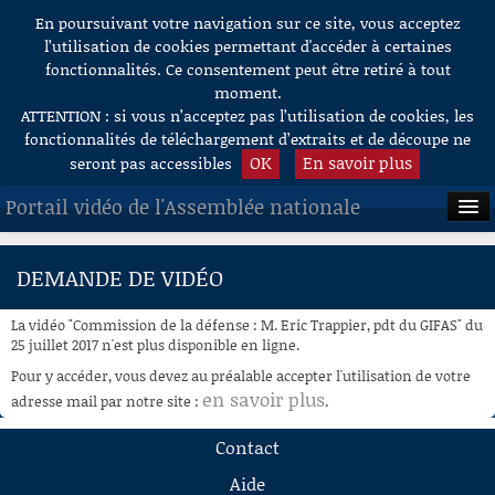
En poursuivant votre navigation sur ce site, vous acceptez
Aller au contenu
l’utilisation de cookies permettant d'accéder à certaines
fonctionnalités. Ce consentement peut être retiré à tout
moment.
ATTENTION : si vous n’acceptez pas l’utilisation de cookies, les
fonctionnalités de téléchargement d’extraits et de découpe ne
OK
En savoir plus
seront pas accessibles
Portail vidéo de l'Assemblée nationale
ACCUEIL
DEMANDE DE VIDÉO
EN DIRECT
La vidéo "Commission de la défense : M. Eric Trappier, pdt du GIFAS" du
À LA DEMANDE
25 juillet 2017 n'est plus disponible en ligne.
Pour y accéder, vous devez au préalable accepter l'utilisation de votre
RECHERCHE
en savoir plus
adresse mail par notre site :
.
AIDE À LA DÉCOUPE
Contact
DE VIDÉOS
Aide