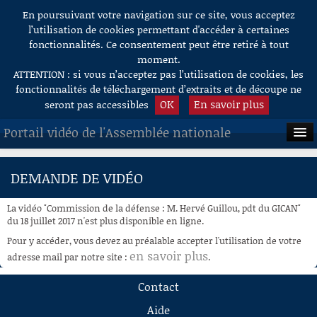
En poursuivant votre navigation sur ce site, vous acceptez
Aller au contenu
l’utilisation de cookies permettant d'accéder à certaines
fonctionnalités. Ce consentement peut être retiré à tout
moment.
ATTENTION : si vous n’acceptez pas l’utilisation de cookies, les
fonctionnalités de téléchargement d’extraits et de découpe ne
OK
En savoir plus
seront pas accessibles
Portail vidéo de l'Assemblée nationale
ACCUEIL
DEMANDE DE VIDÉO
EN DIRECT
La vidéo "Commission de la défense : M. Hervé Guillou, pdt du GICAN"
À LA DEMANDE
du 18 juillet 2017 n'est plus disponible en ligne.
Pour y accéder, vous devez au préalable accepter l'utilisation de votre
RECHERCHE
en savoir plus
adresse mail par notre site :
.
AIDE À LA DÉCOUPE
Contact
DE VIDÉOS
Aide