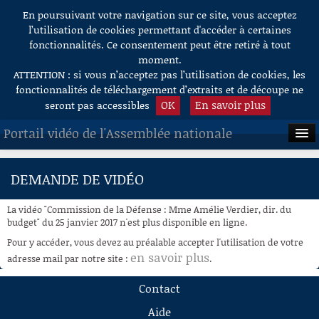
En poursuivant votre navigation sur ce site, vous acceptez
Aller au contenu
l’utilisation de cookies permettant d'accéder à certaines
fonctionnalités. Ce consentement peut être retiré à tout
moment.
ATTENTION : si vous n’acceptez pas l’utilisation de cookies, les
fonctionnalités de téléchargement d’extraits et de découpe ne
OK
En savoir plus
seront pas accessibles
Portail vidéo de l'Assemblée nationale
ACCUEIL
DEMANDE DE VIDÉO
EN DIRECT
La vidéo "Commission de la Défense : Mme Amélie Verdier, dir. du
À LA DEMANDE
budget" du 25 janvier 2017 n'est plus disponible en ligne.
Pour y accéder, vous devez au préalable accepter l'utilisation de votre
RECHERCHE
en savoir plus
adresse mail par notre site :
.
AIDE À LA DÉCOUPE
Contact
DE VIDÉOS
Aide