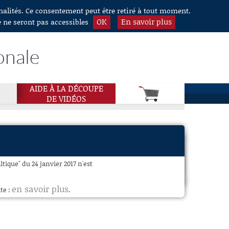
nnalités. Ce consentement peut être retiré à tout moment.
OK
En savoir plus
e ne seront pas accessibles
onale
AIDE À LA DÉCOUPE
DE VIDÉOS
tique" du 24 janvier 2017 n'est
en savoir plus
te :
.