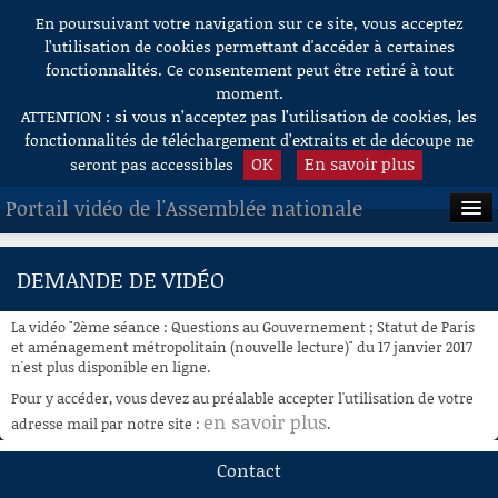
En poursuivant votre navigation sur ce site, vous acceptez
Aller au contenu
l’utilisation de cookies permettant d'accéder à certaines
fonctionnalités. Ce consentement peut être retiré à tout
moment.
ATTENTION : si vous n’acceptez pas l’utilisation de cookies, les
fonctionnalités de téléchargement d’extraits et de découpe ne
OK
En savoir plus
seront pas accessibles
Portail vidéo de l'Assemblée nationale
ACCUEIL
DEMANDE DE VIDÉO
EN DIRECT
La vidéo "2ème séance : Questions au Gouvernement ; Statut de Paris
À LA DEMANDE
et aménagement métropolitain (nouvelle lecture)" du 17 janvier 2017
n'est plus disponible en ligne.
RECHERCHE
Pour y accéder, vous devez au préalable accepter l'utilisation de votre
en savoir plus
adresse mail par notre site :
.
AIDE À LA DÉCOUPE
DE VIDÉOS
Contact