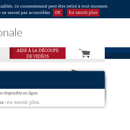
nnalités. Ce consentement peut être retiré à tout moment.
OK
En savoir plus
e ne seront pas accessibles
onale
AIDE À LA DÉCOUPE
DE VIDÉOS
us disponible en ligne.
en savoir plus
te :
.