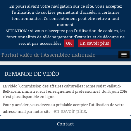
En poursuivant votre navigation sur ce site, vous acceptez
Aller au contenu
l’utilisation de cookies permettant d'accéder à certaines
fonctionnalités. Ce consentement peut être retiré à tout
moment.
ATTENTION : si vous n’acceptez pas l’utilisation de cookies, les
fonctionnalités de téléchargement d’extraits et de découpe ne
OK
En savoir plus
seront pas accessibles
Portail vidéo de l'Assemblée nationale
ACCUEIL
DEMANDE DE VIDÉO
EN DIRECT
La vidéo "Commission des affaires culturelles : Mme Najat Vallaud-
À LA DEMANDE
Belkacem, ministre, sur l'enseignement professionnel" du 14 juin 2016
n'est plus disponible en ligne.
RECHERCHE
Pour y accéder, vous devez au préalable accepter l'utilisation de votre
en savoir plus
adresse mail par notre site :
.
AIDE À LA DÉCOUPE
DE VIDÉOS
Contact