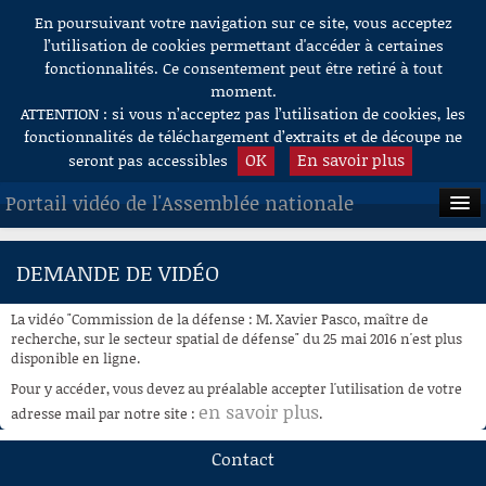
En poursuivant votre navigation sur ce site, vous acceptez
Aller au contenu
l’utilisation de cookies permettant d'accéder à certaines
fonctionnalités. Ce consentement peut être retiré à tout
moment.
ATTENTION : si vous n’acceptez pas l’utilisation de cookies, les
fonctionnalités de téléchargement d’extraits et de découpe ne
OK
En savoir plus
seront pas accessibles
Portail vidéo de l'Assemblée nationale
ACCUEIL
DEMANDE DE VIDÉO
EN DIRECT
La vidéo "Commission de la défense : M. Xavier Pasco, maître de
À LA DEMANDE
recherche, sur le secteur spatial de défense" du 25 mai 2016 n'est plus
disponible en ligne.
RECHERCHE
Pour y accéder, vous devez au préalable accepter l'utilisation de votre
en savoir plus
adresse mail par notre site :
.
AIDE À LA DÉCOUPE
DE VIDÉOS
Contact