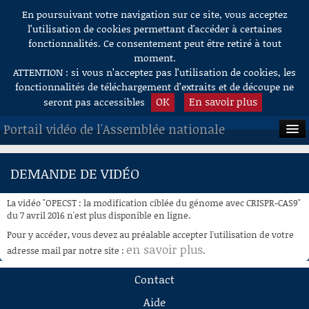
En poursuivant votre navigation sur ce site, vous acceptez
Aller au contenu
l’utilisation de cookies permettant d'accéder à certaines
fonctionnalités. Ce consentement peut être retiré à tout
moment.
ATTENTION : si vous n’acceptez pas l’utilisation de cookies, les
fonctionnalités de téléchargement d’extraits et de découpe ne
OK
En savoir plus
seront pas accessibles
Portail vidéo de l'Assemblée nationale
ACCUEIL
DEMANDE DE VIDÉO
EN DIRECT
La vidéo "OPECST : la modification ciblée du génome avec CRISPR-CAS9"
À LA DEMANDE
du 7 avril 2016 n'est plus disponible en ligne.
Pour y accéder, vous devez au préalable accepter l'utilisation de votre
RECHERCHE
en savoir plus
adresse mail par notre site :
.
AIDE À LA DÉCOUPE
Contact
DE VIDÉOS
Aide