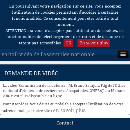
En poursuivant votre navigation sur ce site, vous acceptez
Aller au contenu
l’utilisation de cookies permettant d'accéder à certaines
fonctionnalités. Ce consentement peut être retiré à tout
moment.
ATTENTION : si vous n’acceptez pas l’utilisation de cookies, les
fonctionnalités de téléchargement d’extraits et de découpe ne
OK
En savoir plus
seront pas accessibles
Portail vidéo de l'Assemblée nationale
ACCUEIL
DEMANDE DE VIDÉO
EN DIRECT
La vidéo "Commission de la défense : M. Bruno Sainjon, Pdg de l’Office
À LA DEMANDE
national d’études et de recherches aérospatiales (ONERA)" du 16 mars
2016 n'est plus disponible en ligne.
RECHERCHE
Pour y accéder, vous devez au préalable accepter l'utilisation de votre
en savoir plus
adresse mail par notre site :
.
AIDE À LA DÉCOUPE
DE VIDÉOS
Contact