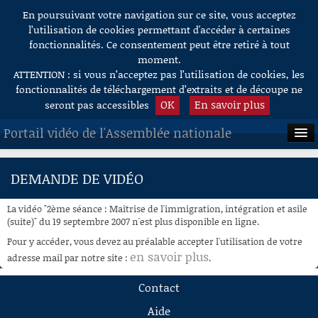
En poursuivant votre navigation sur ce site, vous acceptez
Aller au contenu
l’utilisation de cookies permettant d'accéder à certaines
fonctionnalités. Ce consentement peut être retiré à tout
moment.
ATTENTION : si vous n’acceptez pas l’utilisation de cookies, les
fonctionnalités de téléchargement d’extraits et de découpe ne
OK
En savoir plus
seront pas accessibles
Portail vidéo de l'Assemblée nationale
ACCUEIL
DEMANDE DE VIDÉO
EN DIRECT
La vidéo "2ème séance : Maîtrise de l'immigration, intégration et asile
À LA DEMANDE
(suite)" du 19 septembre 2007 n'est plus disponible en ligne.
Pour y accéder, vous devez au préalable accepter l'utilisation de votre
RECHERCHE
en savoir plus
adresse mail par notre site :
.
AIDE À LA DÉCOUPE
Contact
DE VIDÉOS
Aide