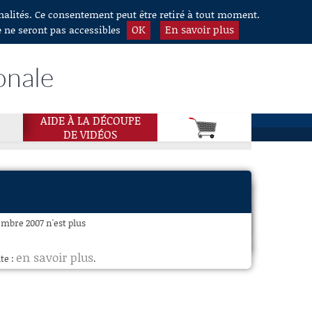
nnalités. Ce consentement peut être retiré à tout moment.
OK
En savoir plus
e ne seront pas accessibles
onale
AIDE À LA DÉCOUPE
DE VIDÉOS
embre 2007 n'est plus
en savoir plus
te :
.