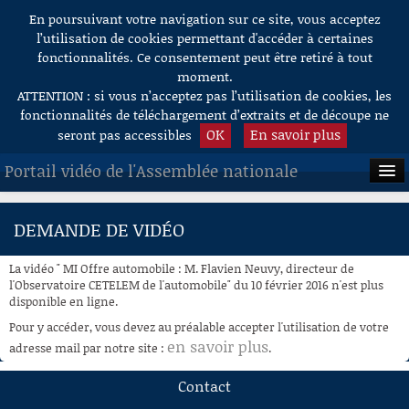
En poursuivant votre navigation sur ce site, vous acceptez
Aller au contenu
l’utilisation de cookies permettant d'accéder à certaines
fonctionnalités. Ce consentement peut être retiré à tout
moment.
ATTENTION : si vous n’acceptez pas l’utilisation de cookies, les
fonctionnalités de téléchargement d’extraits et de découpe ne
OK
En savoir plus
seront pas accessibles
Portail vidéo de l'Assemblée nationale
ACCUEIL
DEMANDE DE VIDÉO
EN DIRECT
La vidéo " MI Offre automobile : M. Flavien Neuvy, directeur de
À LA DEMANDE
l'Observatoire CETELEM de l'automobile" du 10 février 2016 n'est plus
disponible en ligne.
RECHERCHE
Pour y accéder, vous devez au préalable accepter l'utilisation de votre
en savoir plus
adresse mail par notre site :
.
AIDE À LA DÉCOUPE
DE VIDÉOS
Contact