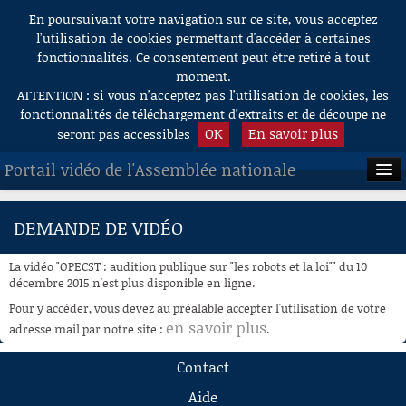
En poursuivant votre navigation sur ce site, vous acceptez
Aller au contenu
l’utilisation de cookies permettant d'accéder à certaines
fonctionnalités. Ce consentement peut être retiré à tout
moment.
ATTENTION : si vous n’acceptez pas l’utilisation de cookies, les
fonctionnalités de téléchargement d’extraits et de découpe ne
OK
En savoir plus
seront pas accessibles
Portail vidéo de l'Assemblée nationale
ACCUEIL
DEMANDE DE VIDÉO
EN DIRECT
La vidéo "OPECST : audition publique sur "les robots et la loi"" du 10
À LA DEMANDE
décembre 2015 n'est plus disponible en ligne.
Pour y accéder, vous devez au préalable accepter l'utilisation de votre
RECHERCHE
en savoir plus
adresse mail par notre site :
.
AIDE À LA DÉCOUPE
Contact
DE VIDÉOS
Aide