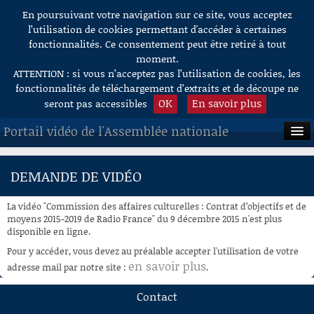
En poursuivant votre navigation sur ce site, vous acceptez
Aller au contenu
l’utilisation de cookies permettant d'accéder à certaines
fonctionnalités. Ce consentement peut être retiré à tout
moment.
ATTENTION : si vous n’acceptez pas l’utilisation de cookies, les
fonctionnalités de téléchargement d’extraits et de découpe ne
OK
En savoir plus
seront pas accessibles
Portail vidéo de l'Assemblée nationale
ACCUEIL
DEMANDE DE VIDÉO
EN DIRECT
La vidéo "Commission des affaires culturelles : Contrat d’objectifs et de
À LA DEMANDE
moyens 2015-2019 de Radio France" du 9 décembre 2015 n'est plus
disponible en ligne.
RECHERCHE
Pour y accéder, vous devez au préalable accepter l'utilisation de votre
en savoir plus
adresse mail par notre site :
.
AIDE À LA DÉCOUPE
DE VIDÉOS
Contact