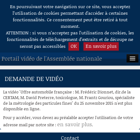
En poursuivant votre navigation sur ce site, vous acceptez
Aller au contenu
l’utilisation de cookies permettant d'accéder à certaines
fonctionnalités. Ce consentement peut être retiré à tout
moment.
ATTENTION : si vous n’acceptez pas l’utilisation de cookies, les
fonctionnalités de téléchargement d’extraits et de découpe ne
OK
En savoir plus
seront pas accessibles
Portail vidéo de l'Assemblée nationale
ACCUEIL
DEMANDE DE VIDÉO
EN DIRECT
La vidéo "Offre automobile française : M. Frédéric Dionnet, dir.de la
À LA DEMANDE
CERTAM, M. David Preterre, toxicologue, M. Frantz Gouriou, spécialiste
de la métrologie des particules fines" du 25 novembre 2015 n'est plus
disponible en ligne.
RECHERCHE
Pour y accéder, vous devez au préalable accepter l'utilisation de votre
AIDE À LA DÉCOUPE
en savoir plus
adresse mail par notre site :
.
DE VIDÉOS
Contact