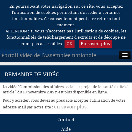
En poursuivant votre navigation sur ce site, vous acceptez
Aller au contenu
l’utilisation de cookies permettant d'accéder à certaines
fonctionnalités. Ce consentement peut être retiré à tout
moment.
ATTENTION : si vous n’acceptez pas l’utilisation de cookies, les
fonctionnalités de téléchargement d’extraits et de découpe ne
OK
En savoir plus
seront pas accessibles
Portail vidéo de l'Assemblée nationale
ACCUEIL
DEMANDE DE VIDÉO
EN DIRECT
La vidéo "Commission des affaires sociales : projet de loi santé (suite) (
À LA DEMANDE
article " du 10 novembre 2015 n'est plus disponible en ligne.
Pour y accéder, vous devez au préalable accepter l'utilisation de votre
RECHERCHE
en savoir plus
adresse mail par notre site :
.
AIDE À LA DÉCOUPE
Contact
DE VIDÉOS
Aide