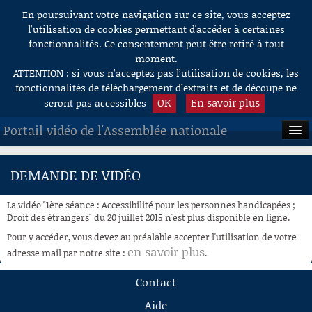
En poursuivant votre navigation sur ce site, vous acceptez
Aller au contenu
l’utilisation de cookies permettant d'accéder à certaines
fonctionnalités. Ce consentement peut être retiré à tout
moment.
ATTENTION : si vous n’acceptez pas l’utilisation de cookies, les
fonctionnalités de téléchargement d’extraits et de découpe ne
OK
En savoir plus
seront pas accessibles
Portail vidéo de l'Assemblée nationale
ACCUEIL
DEMANDE DE VIDÉO
EN DIRECT
La vidéo "1ère séance : Accessibilité pour les personnes handicapées ;
À LA DEMANDE
Droit des étrangers" du 20 juillet 2015 n'est plus disponible en ligne.
Pour y accéder, vous devez au préalable accepter l'utilisation de votre
RECHERCHE
en savoir plus
adresse mail par notre site :
.
AIDE À LA DÉCOUPE
Contact
DE VIDÉOS
Aide