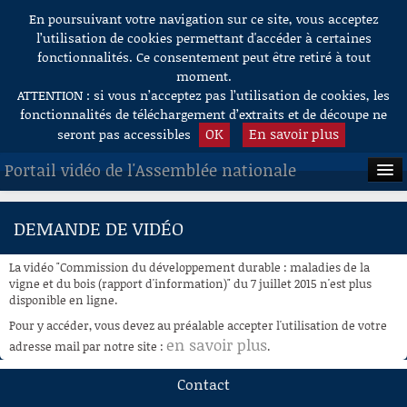
En poursuivant votre navigation sur ce site, vous acceptez
Aller au contenu
l’utilisation de cookies permettant d'accéder à certaines
fonctionnalités. Ce consentement peut être retiré à tout
moment.
ATTENTION : si vous n’acceptez pas l’utilisation de cookies, les
fonctionnalités de téléchargement d’extraits et de découpe ne
OK
En savoir plus
seront pas accessibles
Portail vidéo de l'Assemblée nationale
ACCUEIL
DEMANDE DE VIDÉO
EN DIRECT
La vidéo "Commission du développement durable : maladies de la
À LA DEMANDE
vigne et du bois (rapport d'information)" du 7 juillet 2015 n'est plus
disponible en ligne.
RECHERCHE
Pour y accéder, vous devez au préalable accepter l'utilisation de votre
en savoir plus
adresse mail par notre site :
.
AIDE À LA DÉCOUPE
DE VIDÉOS
Contact