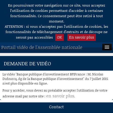
En poursuivant votre navigation sur ce site, vous acceptez
Aller au contenu
l’utilisation de cookies permettant d'accéder à certaines
fonctionnalités. Ce consentement peut être retiré à tout
moment.
ATTENTION : si vous n’acceptez pas l’utilisation de cookies, les
fonctionnalités de téléchargement d’extraits et de découpe ne
OK
En savoir plus
seront pas accessibles
Portail vidéo de l'Assemblée nationale
ACCUEIL
DEMANDE DE VIDÉO
EN DIRECT
La vidéo "Banque publique d'investissement BPIFrance : M. Nicolas
À LA DEMANDE
Dufourcq, dg de la Banque publique d'investissement" du 7 juillet 2015
n'est plus disponible en ligne.
RECHERCHE
Pour y accéder, vous devez au préalable accepter l'utilisation de votre
en savoir plus
adresse mail par notre site :
.
AIDE À LA DÉCOUPE
DE VIDÉOS
Contact