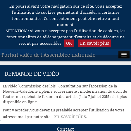
En poursuivant votre navigation sur ce site, vous acceptez
Aller au contenu
l’utilisation de cookies permettant d'accéder à certaines
fonctionnalités. Ce consentement peut être retiré à tout
moment.
ATTENTION : si vous n’acceptez pas l’utilisation de cookies, les
fonctionnalités de téléchargement d’extraits et de découpe ne
OK
En savoir plus
seront pas accessibles
Portail vidéo de l'Assemblée nationale
ACCUEIL
DEMANDE DE VIDÉO
EN DIRECT
La vidéo "Commission des lois : Consultation sur l'accession de la
À LA DEMANDE
Nouvelle-Calédonie à pleine souveraineté ; modernisation du droit de
l'outre-mer (début de l'examen des articles)" du 7 juillet 2015 n'est plus
disponible en ligne.
RECHERCHE
Pour y accéder, vous devez au préalable accepter l'utilisation de votre
AIDE À LA DÉCOUPE
en savoir plus
adresse mail par notre site :
.
DE VIDÉOS
Contact