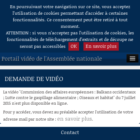
En poursuivant votre navigation sur ce site, vous acceptez
Aller au contenu
l’utilisation de cookies permettant d'accéder à certaines
fonctionnalités. Ce consentement peut être retiré à tout
moment.
ATTENTION : si vous n’acceptez pas l’utilisation de cookies, les
fonctionnalités de téléchargement d’extraits et de découpe ne
OK
En savoir plus
seront pas accessibles
Portail vidéo de l'Assemblée nationale
ACCUEIL
DEMANDE DE VIDÉO
EN DIRECT
La vidéo "Commission des affaires européennes : Balkans occidentaux
À LA DEMANDE
; Lutte contre le gaspillage alimentaire ; Oiseaux et habitat" du 7 juillet
2015 n'est plus disponible en ligne.
RECHERCHE
Pour y accéder, vous devez au préalable accepter l'utilisation de votre
en savoir plus
adresse mail par notre site :
.
AIDE À LA DÉCOUPE
DE VIDÉOS
Contact