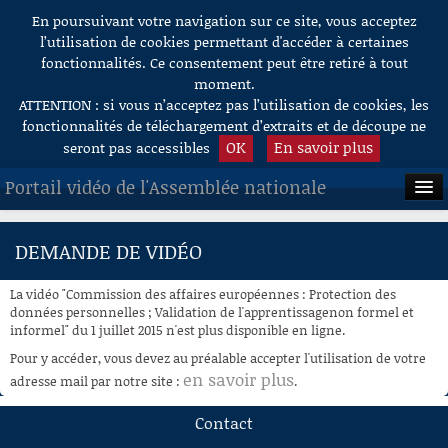
En poursuivant votre navigation sur ce site, vous acceptez
Aller au contenu
l’utilisation de cookies permettant d'accéder à certaines
fonctionnalités. Ce consentement peut être retiré à tout
moment.
ATTENTION : si vous n’acceptez pas l’utilisation de cookies, les
fonctionnalités de téléchargement d’extraits et de découpe ne
OK
En savoir plus
seront pas accessibles
Portail vidéo de l'Assemblée nationale
ACCUEIL
DEMANDE DE VIDÉO
EN DIRECT
La vidéo "Commission des affaires européennes : Protection des
À LA DEMANDE
données personnelles ; Validation de l'apprentissagenon formel et
informel" du 1 juillet 2015 n'est plus disponible en ligne.
RECHERCHE
Pour y accéder, vous devez au préalable accepter l'utilisation de votre
en savoir plus
adresse mail par notre site :
.
AIDE À LA DÉCOUPE
DE VIDÉOS
Contact