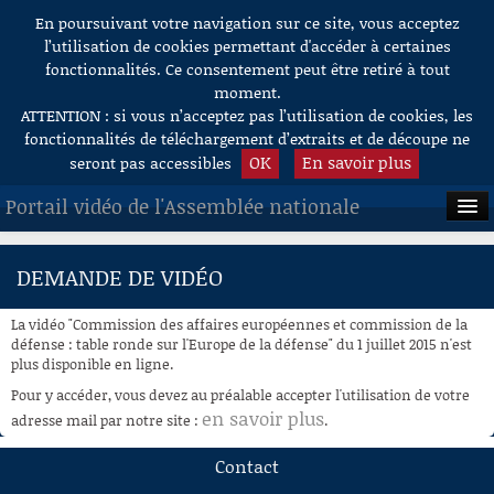
En poursuivant votre navigation sur ce site, vous acceptez
Aller au contenu
l’utilisation de cookies permettant d'accéder à certaines
fonctionnalités. Ce consentement peut être retiré à tout
moment.
ATTENTION : si vous n’acceptez pas l’utilisation de cookies, les
fonctionnalités de téléchargement d’extraits et de découpe ne
OK
En savoir plus
seront pas accessibles
Portail vidéo de l'Assemblée nationale
ACCUEIL
DEMANDE DE VIDÉO
EN DIRECT
La vidéo "Commission des affaires européennes et commission de la
À LA DEMANDE
défense : table ronde sur l'Europe de la défense" du 1 juillet 2015 n'est
plus disponible en ligne.
RECHERCHE
Pour y accéder, vous devez au préalable accepter l'utilisation de votre
en savoir plus
adresse mail par notre site :
.
AIDE À LA DÉCOUPE
DE VIDÉOS
Contact