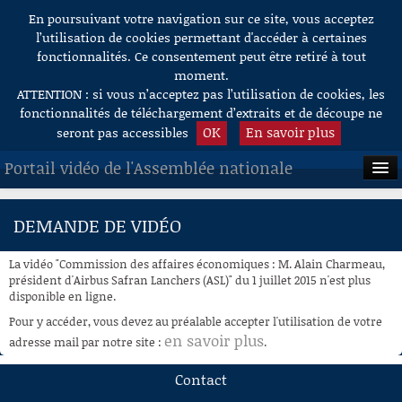
En poursuivant votre navigation sur ce site, vous acceptez
Aller au contenu
l’utilisation de cookies permettant d'accéder à certaines
fonctionnalités. Ce consentement peut être retiré à tout
moment.
ATTENTION : si vous n’acceptez pas l’utilisation de cookies, les
fonctionnalités de téléchargement d’extraits et de découpe ne
OK
En savoir plus
seront pas accessibles
Portail vidéo de l'Assemblée nationale
ACCUEIL
DEMANDE DE VIDÉO
EN DIRECT
La vidéo "Commission des affaires économiques : M. Alain Charmeau,
À LA DEMANDE
président d'Airbus Safran Lanchers (ASL)" du 1 juillet 2015 n'est plus
disponible en ligne.
RECHERCHE
Pour y accéder, vous devez au préalable accepter l'utilisation de votre
en savoir plus
adresse mail par notre site :
.
AIDE À LA DÉCOUPE
DE VIDÉOS
Contact