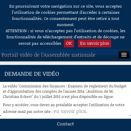
En poursuivant votre navigation sur ce site, vous acceptez
Aller au contenu
l’utilisation de cookies permettant d'accéder à certaines
fonctionnalités. Ce consentement peut être retiré à tout
moment.
ATTENTION : si vous n’acceptez pas l’utilisation de cookies, les
fonctionnalités de téléchargement d’extraits et de découpe ne
OK
En savoir plus
seront pas accessibles
Portail vidéo de l'Assemblée nationale
ACCUEIL
DEMANDE DE VIDÉO
EN DIRECT
La vidéo "Commission des finances : Examen de règlement du budget
À LA DEMANDE
et d'appronbation des comptes de l'année 2014 ; Audition de M.
Christian Eckert" du 1 juillet 2015 n'est plus disponible en ligne.
RECHERCHE
Pour y accéder, vous devez au préalable accepter l'utilisation de votre
en savoir plus
adresse mail par notre site :
.
AIDE À LA DÉCOUPE
DE VIDÉOS
Contact