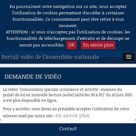
En poursuivant votre navigation sur ce site, vous acceptez
Aller au contenu
l’utilisation de cookies permettant d'accéder à certaines
fonctionnalités. Ce consentement peut être retiré à tout
moment.
ATTENTION : si vous n’acceptez pas l’utilisation de cookies, les
fonctionnalités de téléchargement d’extraits et de découpe ne
OK
En savoir plus
seront pas accessibles
Portail vidéo de l'Assemblée nationale
ACCUEIL
DEMANDE DE VIDÉO
EN DIRECT
La vidéo "Commission spéciale croissance et activité : examen du
À LA DEMANDE
projet de loi en nouvelle lecture (suite) (articles 30 à 35)" du 10 juin 2015
n'est plus disponible en ligne.
RECHERCHE
Pour y accéder, vous devez au préalable accepter l'utilisation de votre
en savoir plus
adresse mail par notre site :
.
AIDE À LA DÉCOUPE
DE VIDÉOS
Contact